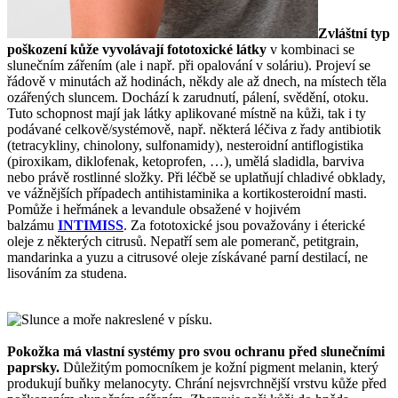
Zvláštní typ
poškození kůže vyvolávají fototoxické látky
v kombinaci se
slunečním zářením (ale i např. při opalování v soláriu). Projeví se
řádově v minutách až hodinách, někdy ale až dnech, na místech těla
ozářených sluncem. Dochází k zarudnutí, pálení, svědění, otoku.
Tuto schopnost mají jak látky aplikované místně na kůži, tak i ty
podávané celkově/systémově, např. některá léčiva z řady antibiotik
(tetracykliny, chinolony, sulfonamidy), nesteroidní antiflogistika
(piroxikam, diklofenak, ketoprofen, …), umělá sladidla, barviva
nebo právě rostlinné složky. Při léčbě se uplatňují chladivé obklady,
ve vážnějších případech antihistaminika a kortikosteroidní masti.
Pomůže i heřmánek a levandule obsažené v hojivém
balzámu
INTIMISS
. Za fototoxické jsou považovány i éterické
oleje z některých citrusů. Nepatří sem ale pomeranč, petitgrain,
mandarinka a yuzu a citrusové oleje získávané parní destilací, ne
lisováním za studena.
Pokožka má vlastní systémy pro svou ochranu před slunečními
paprsky.
Důležitým pomocníkem je kožní pigment melanin, který
produkují buňky melanocyty. Chrání nejsvrchnější vrstvu kůže před