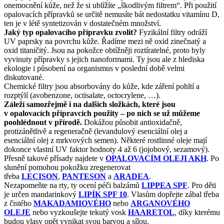
onemocnění kůže, než že si ublížíte „škodlivým filtrem“. Při použití
opalovacích přípravků se určitě nemusíte bát nedostatku vitamínu D,
ten je v létě syntetizován v dostatečném množství.
Jaký typ opalovacího přípravku zvolit?
Fyzikální filtry odráží
UV paprsky na povrchu kůže. Řadíme mezi ně oxid zinečnatý a
oxid titaničitý. Jsou na pokožce obtížněji roztíratelné, proto byly
vyvinuty přípravky s jejich nanoformami. Ty jsou ale z hlediska
ekologie i působení na organismus v poslední době velmi
diskutované.
Chemické filtry jsou absorbovány do kůže, kde záření pohltí a
rozptýlí (avobenzone, octisalate, octocrylene, …).
Záleží samozřejmě i na dalších složkách, které jsou
v opalovacích přípravcích použity – po nich se už můžeme
poohlédnout v přírodě.
Dokážou působit antioxidačně,
protizánětlivě a regeneračně (levandulový esenciální olej a
esenciální olej z mrkvových semen). Některé rostlinné oleje mají
dokonce vlastní UV faktor hodnoty 4 až 6 (jojobový, sezamový).
Přesně takové přísady najdete v
OPALOVACÍM OLEJI AKH
. Po
slunění pomohou pokožku zregenerovat
třeba
LECISON
,
PANTESON
a
ARADEA
.
Nezapomeňte na rty, ty ocení péči balzámů
LIPPEA SPF
. Pro děti
je určen mandarinkový
LIPÍK SPF 10
. Vlasům dopřejte zábal třeba
z čistého
MAKADAMIOVÉHO
nebo
ARGANOVÉHO
OLEJE
nebo vyzkoušejte tekutý vosk
HAARETOL
, díky kterému
budou vlasy opět vynikat svou barvou a sílou.