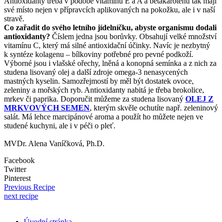
Antioxidanty třeba v podobě vitamínu E a A a betakarotenu tak mají
své místo nejen v přípravcích aplikovaných na pokožku, ale i v naší
stravě.
Co zařadit do svého letního jídelníčku, abyste organismu dodali
antioxidanty?
Číslem jedna jsou borůvky. Obsahují velké množství
vitamínu C, který má silné antioxidační účinky. Navíc je nezbytný
k syntéze kolagenu – bílkoviny potřebné pro pevné podkoží.
Výborné jsou i vlašské ořechy, lněná a konopná semínka a z nich za
studena lisovaný olej a další zdroje omega-3 nenasycených
mastných kyselin. Samozřejmostí by měl být dostatek ovoce,
zeleniny a mořských ryb. Antioxidanty nabitá je třeba brokolice,
mrkev či paprika. Doporučit můžeme za studena lisovaný
OLEJ Z
MRKVOVÝCH SEMEN
, kterým skvěle ochutíte např. zeleninový
salát. Má lehce marcipánové aroma a použít ho můžete nejen ve
studené kuchyni, ale i v péči o pleť.
MVDr. Alena Vaníčková, Ph.D.
Facebook
Twitter
Pinterest
Previous Recipe
next recipe
Úvodní stránka