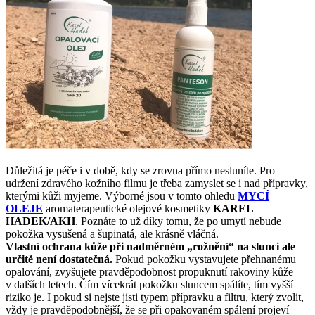
Důležitá je péče i v době, kdy se zrovna přímo nesluníte. Pro
udržení zdravého kožního filmu je třeba zamyslet se i nad přípravky,
kterými kůži myjeme. Výborné jsou v tomto ohledu
MYCÍ
OLEJE
aromaterapeutické olejové kosmetiky
KAREL
HADEK/AKH
. Poznáte to už díky tomu, že po umytí nebude
pokožka vysušená a šupinatá, ale krásně vláčná.
Vlastní ochrana kůže při nadměrném „rožnění“ na slunci ale
určitě není dostatečná.
Pokud pokožku vystavujete přehnanému
opalování, zvyšujete pravděpodobnost propuknutí rakoviny kůže
v dalších letech. Čím vícekrát pokožku sluncem spálíte, tím vyšší
riziko je. I pokud si nejste jisti typem přípravku a filtru, který zvolit,
vždy je pravděpodobnější, že se při opakovaném spálení projeví