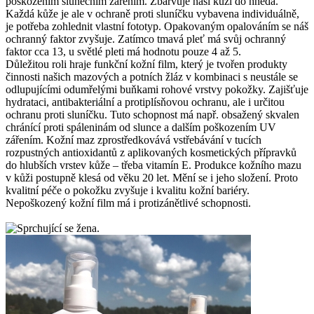
poškozením slunečním zářením. Zbarvuje naši kůži do hněda.
Každá kůže je ale v ochraně proti sluníčku vybavena individuálně,
je potřeba zohlednit vlastní fototyp. Opakovaným opalováním se náš
ochranný faktor zvyšuje. Zatímco tmavá pleť má svůj ochranný
faktor cca 13, u světlé pleti má hodnotu pouze 4 až 5.
Důležitou roli hraje funkční kožní film, který je tvořen produkty
činnosti našich mazových a potních žláz v kombinaci s neustále se
odlupujícími odumřelými buňkami rohové vrstvy pokožky. Zajišťuje
hydrataci, antibakteriální a protiplísňovou ochranu, ale i určitou
ochranu proti sluníčku. Tuto schopnost má např. obsažený skvalen
chránící proti spáleninám od slunce a dalším poškozením UV
zářením. Kožní maz zprostředkovává vstřebávání v tucích
rozpustných antioxidantů z aplikovaných kosmetických přípravků
do hlubších vrstev kůže – třeba vitamín E. Produkce kožního mazu
v kůži postupně klesá od věku 20 let. Mění se i jeho složení. Proto
kvalitní péče o pokožku zvyšuje i kvalitu kožní bariéry.
Nepoškozený kožní film má i protizánětlivé schopnosti.