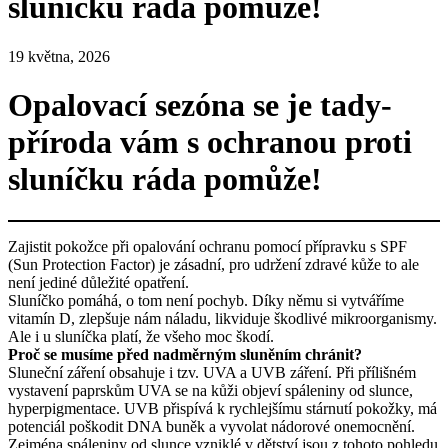
sluníčku ráda pomůže!
19 května, 2026
Opalovací sezóna se je tady-
příroda vám s ochranou proti
sluníčku ráda pomůže!
Zajistit pokožce při opalování ochranu pomocí přípravku s SPF
(Sun Protection Factor) je zásadní, pro udržení zdravé kůže to ale
není jediné důležité opatření.
Sluníčko pomáhá, o tom není pochyb. Díky němu si vytváříme
vitamín D, zlepšuje nám náladu, likviduje škodlivé mikroorganismy.
Ale i u sluníčka platí, že všeho moc škodí.
Proč se musíme před nadměrným sluněním chránit?
Sluneční záření obsahuje i tzv. UVA a UVB záření. Při přílišném
vystavení paprskům UVA se na kůži objeví spáleniny od slunce,
hyperpigmentace. UVB přispívá k rychlejšímu stárnutí pokožky, má
potenciál poškodit DNA buněk a vyvolat nádorové onemocnění.
Zejména spáleniny od slunce vzniklé v dětství jsou z tohoto pohledu