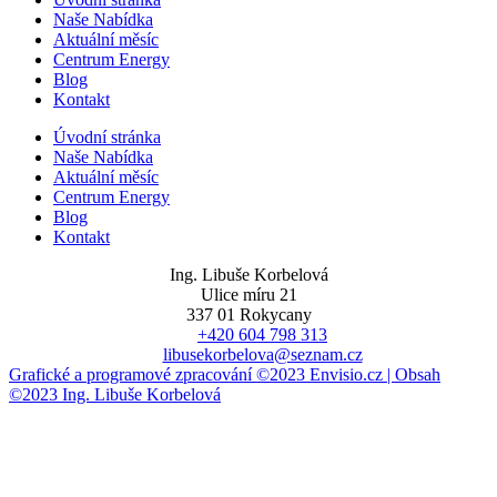
Naše Nabídka
Aktuální měsíc
Centrum Energy
Blog
Kontakt
Úvodní stránka
Naše Nabídka
Aktuální měsíc
Centrum Energy
Blog
Kontakt
Ing. Libuše Korbelová
Ulice míru 21
337 01 Rokycany
+420 604 798 313
libusekorbelova@seznam.cz
Grafické a programové zpracování ©2023 Envisio.cz | Obsah
©2023 Ing. Libuše Korbelová