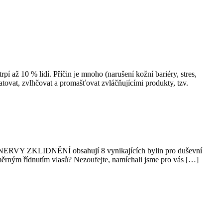
 % lidí. Příčin je mnoho (narušení kožní bariéry​, stres​,
ratovat, zvlhčovat a promašťovat zvláčňujícími produkty, tzv.
a NERVY ZKLIDNĚNÍ obsahují 8 vynikajících bylin pro duševní
adměrným řídnutím vlasů? Nezoufejte, namíchali jsme pro vás […]