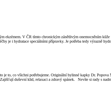
em. V ČR tímto chronickým zánětlivým onemocněním kůže​ trpí až 10
 léčby je i hydratace speciálními přípravky. Je potřeba tedy výrazně hyd
e to, co všichni potřebujeme. Originální bylinné kapky Dr. Popov
 Zajišťují duševní klid, relaxaci a zdravý spánek. Nevíte si rady s n