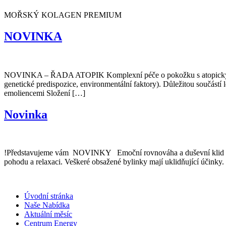
MOŘSKÝ KOLAGEN PREMIUM
NOVINKA
NOVINKA – ŘADA ATOPIK Komplexní péče o pokožku s atopickým ekzém
genetické predispozice​, environmentální faktory​). Důležitou součástí
emoliencemi Složení […]
Novinka
!Představujeme vám NOVINKY Emoční rovnováha a duševní klid to j
pohodu a relaxaci. Veškeré obsažené bylinky mají uklidňující účinky.
Úvodní stránka
Naše Nabídka
Aktuální měsíc
Centrum Energy